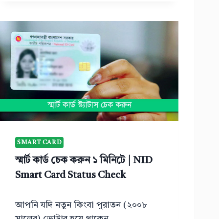
আ
ই
ডি
কা
র্ড
সং
শো
ধ
ন
ক
রা
র
SMART CARD
স
ঠি
স্মার্ট কার্ড চেক করুন ১ মিনিটে | NID
ক
Smart Card Status Check
নি
য়
ম
আপনি যদি নতুন কিংবা পুরাতন (২০০৮