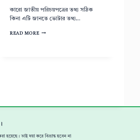
M
কারো জাতীয় পরিচয়পত্রের তথ্য সঠিক
A
R
কিনা এটি জানতে ভোটার তথ্য…
T
C
ভো
READ MORE
A
টা
R
র
D
ত
S
থ্য
T
যা
A
চা
T
ই
U
প
S
দ্ধ
C
তি
H
E
।
C
K
া হয়েছে। তাই দয়া করে বিভ্রান্ত হবেন না