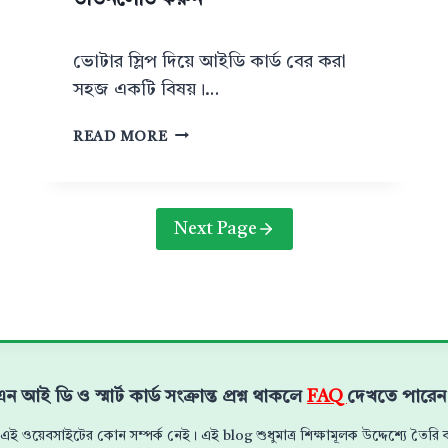
ডাউনলোড করুন
ধ
নে
র
ভোটার স্লিপ দিয়ে আইডি কার্ড বের করা
নি
সহজ একটি বিষয়।…
র্দে
শ
ভো
READ MORE
দি
টা
লো
র
ই
স্লি
সি
প
Next Page
দি
য়ে
আ
ই
ডি
কা
র্ড
ন আই ডি ও স্মার্ট কার্ড সংক্রান্ত প্রশ্ন থাকলে
FAQ
দেখতে পারেন
ডা
উ
এই ওয়েবসাইটের কোন সম্পর্ক নেই। এই blog শুধুমাত্র শিক্ষামূলক উদ্দেশ্যে তৈরি কর