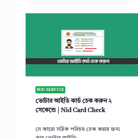
আ
ই
ডি
কা
র্ড
ডা
উ
ন
লো
ড
ক
রু
NID SERVICE
ন
|
ভোটার আইডি কার্ড চেক করুন ২
N
সেকেন্ডে | Nid Card Check
I
D
C
যে কারো সঠিক পরিচয় চেক করার জন্য
A