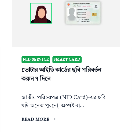
NID SERVICE
SMART CARD
ভোটার আইডি কার্ডের ছবি পরিবর্তন
করুন ৭ দিনে
জাতীয় পরিচয়পত্র (NID Card)-এর ছবি
যদি অনেক পুরনো, অস্পষ্ট বা…
ভো
READ MORE
টা
র